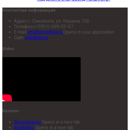
Контактная информация
Адрес:
г. Смоленск, ул. Кашена 15б
Телефон:
+7(951)-699-02-07
E-mail:
info@smolbike.ru
Opens in your application
Сайт:
smolbike.ru
Video
Каталог
Велосипеды
Opens in a new tab
Фэтбайки
Opens in a new tab