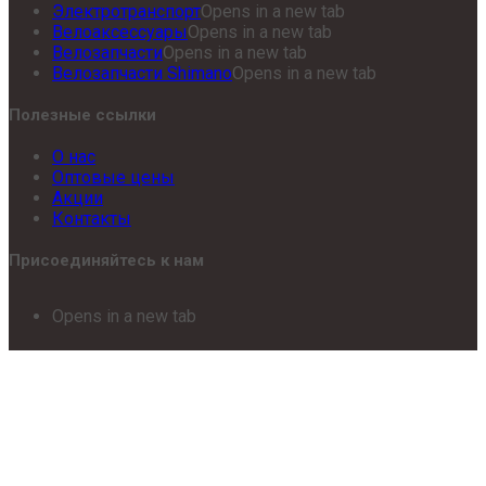
Электротранспорт
Opens in a new tab
Велоаксессуары
Opens in a new tab
Велозапчасти
Opens in a new tab
Велозапчасти Shimano
Opens in a new tab
Полезные ссылки
О нас
Оптовые цены
Акции
Контакты
Присоединяйтесь к нам
Opens in a new tab
Opens in a new tab
© Smolbike.ru 2019-2023
×
×