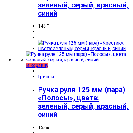
зеленый, серый, красный,
синий
143
Р
В корзину
Грипсы
Ручка руля 125 мм (пара)
«Полосы», цвета:
зеленый, серый, красный,
синий
153
Р