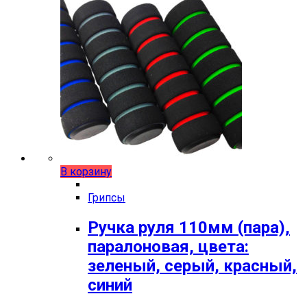
В корзину
Грипсы
Ручка руля 110мм (пара),
паралоновая, цвета:
зеленый, серый, красный,
синий