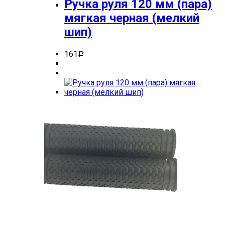
Ручка руля 120 мм (пара)
мягкая черная (мелкий
шип)
161
Р