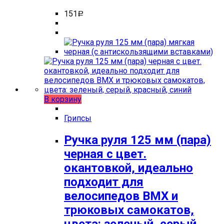
151
Р
В корзину
Грипсы
Ручка руля 125 мм (пара)
черная с цвет.
окантовкой, идеально
подходит для
велосипедов BMX и
трюковых самокатов,
цвета: зеленый, серый,