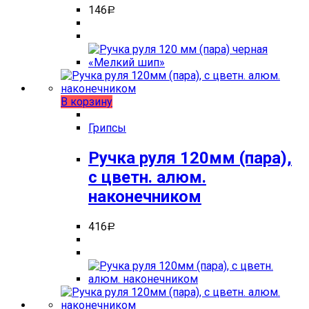
146
Р
В корзину
Грипсы
Ручка руля 120мм (пара),
с цветн. алюм.
наконечником
416
Р