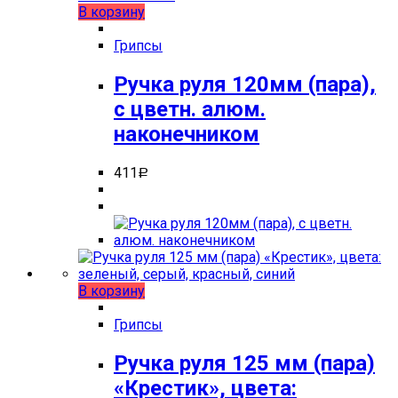
В корзину
Грипсы
Ручка руля 120мм (пара),
с цветн. алюм.
наконечником
411
Р
В корзину
Грипсы
Ручка руля 125 мм (пара)
«Крестик», цвета: