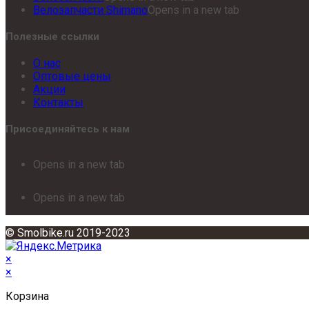
Велозапчасти Shimano
Opens in a new tab
Полезные ссылки
О нас
Оптовые цены
Акции
Контакты
Присоединяйтесь к нам
Opens in a new tab
Opens in a new tab
© Smolbike.ru 2019-2023
×
×
Корзина