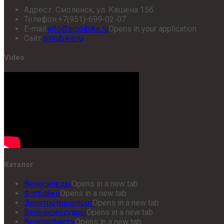
Адрес:
г. Смоленск, ул. Кашена 15б
Телефон:
+7(951)-699-02-07
E-mail:
info@smolbike.ru
Opens in your application
Сайт:
smolbike.ru
Video
Каталог
Велосипеды
Opens in a new tab
Фэтбайки
Opens in a new tab
Электротранспорт
Opens in a new tab
Велоаксессуары
Opens in a new tab
Велозапчасти
Opens in a new tab