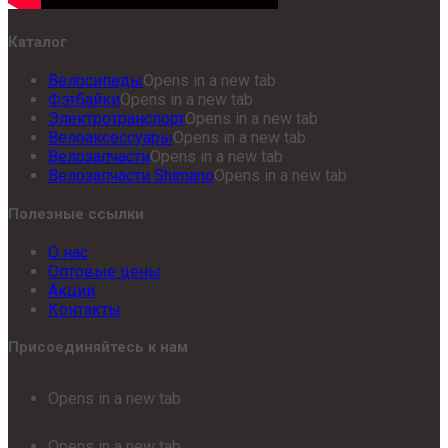
Каталог
Велосипеды
Opens in a new tab
Фэтбайки
Opens in a new tab
Электротранспорт
Opens in a new tab
Велоаксессуары
Opens in a new tab
Велозапчасти
Opens in a new tab
Велозапчасти Shimano
Opens in a new tab
Полезные ссылки
О нас
Оптовые цены
Акции
Контакты
Присоединяйтесь к нам
Opens in a new tab
Opens in a new tab