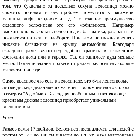
том, что буквально за несколько секунд велосипед можно
сложить пополам и без проблем поместить в багажник
машины, лифт, кладовку и т.д. Т.е. главное преимущество
складного велосипеда это его мобильность. Например
выехать в парк, достать велосипед из багажника, разложить и
покататься на нем, и наоборот. При этом не нужно крепить
никакие багажники на крышу автомобиля. Благодаря
складной раме велосипед удобно хранить в сложенном
состоянии дома или в гараже. Так он занимает куда меньше
места. Наличие задней подвески придает велосипеду больше
мягкости при езде.
Самое красивое что есть в велосипеде, это 6-ти лепестковые
литые диски, сделанные из магний — алюминиевого сплава,
размером 26 дюймов. Благодаря необычным и потрясающе
красивым дискам велосипед приобретает уникальный
внешний вид.
Рама
Размер рамы 17 дюймов. Велосипед предназначен для людей с
ростом от 140 до 180 см и весом до 120 кг. Рама изготовлена