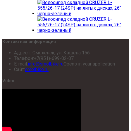
Контактная информация
Адрес:
г. Смоленск, ул. Кашена 15б
Телефон:
+7(951)-699-02-07
E-mail:
info@smolbike.ru
Opens in your application
Сайт:
smolbike.ru
Video