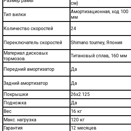
Размер рамы
см)
Амортизационная, ход 100
Тип вилки
мм
Количество скоростей
24
Переключатель скоростей
Shimano tourney, Япония
Материал дисковых
Титановый сплав, 160 мм
тормозов
Передний амортизатор
Да
Задний амортизатор
Да
Покрышки
26х2.125
Подножка
Да
Вес
16 кг
Макс. нагрузка
120 кг
Гарантия
12 месяцев